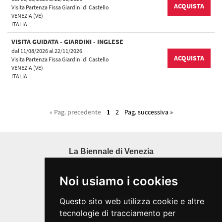
ACQUISTA
Visita Partenza Fissa Giardini di Castello
VENEZIA (VE)
ITALIA
VISITA GUIDATA - GIARDINI - INGLESE
dal 11/08/2026 al 22/11/2026
ACQUISTA
Visita Partenza Fissa Giardini di Castello
VENEZIA (VE)
ITALIA
« Pag. precedente
1
2
Pag. successiva »
La Biennale di Venezia
Ca' Giustinian, San Marco 1364/A
30124 Venezia
Noi usiamo i cookies
Tel. 041 5218711
info@labiennale.org
Questo sito web utilizza cookie e altre
P.I.00330320276
tecnologie di tracciamento per