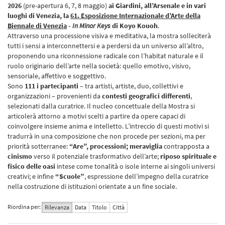
2026
(pre-apertura 6, 7, 8 maggio)
ai Giardini, all’Arsenale e in vari
luoghi di Venezia, la
61. Esposizione Internazionale d’Arte della
Biennale di Venezia
-
In Minor Keys
di Koyo Kouoh
.
Attraverso una processione visiva e meditativa, la mostra solleciterà
tutti i sensi a interconnettersi e a perdersi da un universo all’altro,
proponendo una riconnessione radicale con l’habitat naturale e il
ruolo originario dell’arte nella società: quello emotivo, visivo,
sensoriale, affettivo e soggettivo.
Sono
111 i partecipanti
– tra artisti, artiste, duo, collettivi e
organizzazioni – provenienti da
contesti geografici differenti
,
selezionati dalla curatrice. Il nucleo concettuale della Mostra si
articolerà attorno a motivi scelti a partire da opere capaci di
coinvolgere insieme anima e intelletto. L’intreccio di questi motivi si
tradurrà in una composizione che non procede per sezioni, ma per
priorità sotterranee:
“Are”, processioni; meraviglia
contrapposta a
cinismo
verso il potenziale trasformativo dell’arte;
riposo spirituale e
fisico delle oasi
intese come tonalità o isole interne ai singoli universi
creativi; e infine
“Scuole”
, espressione dell’impegno della curatrice
nella costruzione di istituzioni orientate a un fine sociale.
Riordina per:
Rilevanza
Data
Titolo
Città