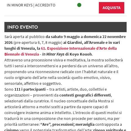
IN MINOR KEYS | ACCREDITO
ACQUISTA
INFO EVENTO
Sarà aperta al pubblico
da sabato 9 maggio a domenica 22 novembre
2026
(pre-apertura 6, 7, 8 maggio)
ai Giardini, all’Arsenale e in vari
luoghi di Venezia, la
61. Esposizione Internazionale d’Arte della
Biennale di Venezia
-
In Minor Keys
di Koyo Kouoh
.
Attraverso una processione visiva e meditativa, la mostra solleciterà
tutti i sensi a interconnettersi e a perdersi da un universo all’altro,
proponendo una riconnessione radicale con l’habitat naturale e il
ruolo originario dell’arte nella società: quello emotivo, visivo,
sensoriale, affettivo e soggettivo.
Sono
111 i partecipanti
– tra artisti, artiste, duo, collettivi e
organizzazioni – provenienti da
contesti geografici differenti
,
selezionati dalla curatrice. Il nucleo concettuale della Mostra si
articolerà attorno a motivi scelti a partire da opere capaci di
coinvolgere insieme anima e intelletto. L’intreccio di questi motivi si
tradurrà in una composizione che non procede per sezioni, ma per
priorità sotterranee:
“Are”, processioni; meraviglia
contrapposta a
cinismo
verso il potenziale trasformativo dell’arte;
riposo spirituale e