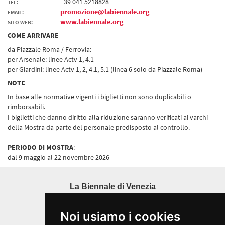
+39 041 5218828
TEL:
promozione@labiennale.org
EMAIL:
www.labiennale.org
SITO WEB:
COME ARRIVARE
da Piazzale Roma / Ferrovia:
per Arsenale: linee Actv 1, 4.1
per Giardini: linee Actv 1, 2, 4.1, 5.1 (linea 6 solo da Piazzale Roma)
NOTE
In base alle normative vigenti i biglietti non sono duplicabili o
rimborsabili.
I biglietti che danno diritto alla riduzione saranno verificati ai varchi
della Mostra da parte del personale predisposto al controllo.
PERIODO DI MOSTRA
:
dal 9 maggio al 22 novembre 2026
La Biennale di Venezia
Ca' Giustinian, San Marco 1364/A
30124 Venezia
Noi usiamo i cookies
Tel. 041 5218711