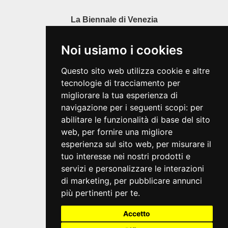
La Biennale di Venezia
Ca' Giustinian, San Marco 1364/A
30124 Venezia
Noi usiamo i cookies
Tel. 041 5218711
info@labiennale.org
Questo sito web utilizza cookie e altre
P.I.00330320276
tecnologie di tracciamento per
migliorare la tua esperienza di
Privacy
Cookie
navigazione per i seguenti scopi:
per
Note Legali
abilitare le funzionalità di base del sito
Credits
web
,
per fornire una migliore
esperienza sul sito web
,
per misurare il
VIVATICKET S.p.A.
tuo interesse nei nostri prodotti e
Società a socio unico
servizi e personalizzare le interazioni
Via Antonio Canova 16/20
di marketing
,
per pubblicare annunci
40138 Bologna
più pertinenti per te
.
Condizioni generali
Guida al servizio
Accetto
Domande frequenti