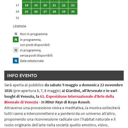
17
18
19
20
21
22
23
24
25
26
27
28
29
30
31
LEGENDA
Non in programma
In programma,
con posti disponibili
In programma,
senza posti disponibili
Data selezionata
INFO EVENTO
Sarà aperta al pubblico
da sabato 9 maggio a domenica 22 novembre
2026
(pre-apertura 6, 7, 8 maggio)
ai Giardini, all’Arsenale e in vari
luoghi di Venezia, la
61. Esposizione Internazionale d’Arte della
Biennale di Venezia
-
In Minor Keys
di Koyo Kouoh
.
Attraverso una processione visiva e meditativa, la mostra solleciterà
tutti i sensi a interconnettersi e a perdersi da un universo all’altro,
proponendo una riconnessione radicale con l’habitat naturale e il
ruolo originario dell’arte nella società: quello emotivo, visivo,