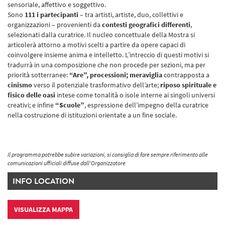
sensoriale, affettivo e soggettivo.
Sono
111 i partecipanti
– tra artisti, artiste, duo, collettivi e
organizzazioni – provenienti da
contesti geografici differenti
,
selezionati dalla curatrice. Il nucleo concettuale della Mostra si
articolerà attorno a motivi scelti a partire da opere capaci di
coinvolgere insieme anima e intelletto. L’intreccio di questi motivi si
tradurrà in una composizione che non procede per sezioni, ma per
priorità sotterranee:
“Are”, processioni; meraviglia
contrapposta a
cinismo
verso il potenziale trasformativo dell’arte;
riposo spirituale e
fisico delle oasi
intese come tonalità o isole interne ai singoli universi
creativi; e infine
“Scuole”
, espressione dell’impegno della curatrice
nella costruzione di istituzioni orientate a un fine sociale.
Il programma potrebbe subire variazioni, si consiglia di fare sempre riferimento alle
comunicazioni ufficiali diffuse dall'Organizzatore
INFO LOCATION
VISUALIZZA MAPPA