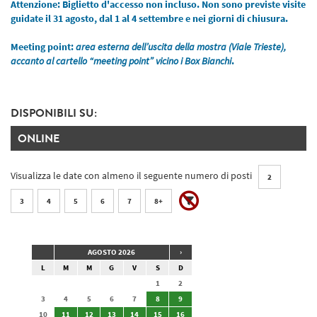
Attenzione: Biglietto d'accesso non incluso. Non sono previste visite
guidate il 31 agosto, dal 1 al 4 settembre e nei giorni di chiusura.
Meeting point:
area esterna dell’uscita della mostra (Viale Trieste),
accanto al cartello “meeting point” vicino i Box Bianchi
.
DISPONIBILI SU:
ONLINE
Visualizza le date con almeno il seguente numero di posti
2
3
4
5
6
7
8+
AGOSTO 2026
›
L
M
M
G
V
S
D
1
2
3
4
5
6
7
8
9
10
11
12
13
14
15
16