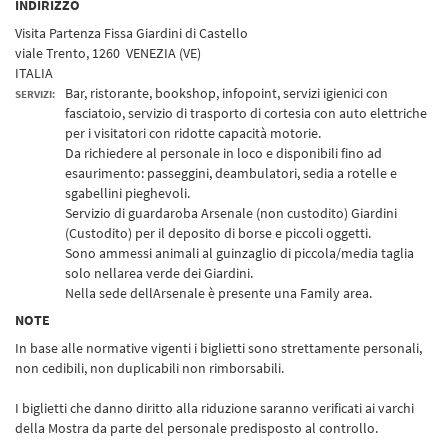
INDIRIZZO
Visita Partenza Fissa Giardini di Castello
viale Trento, 1260 VENEZIA (VE)
ITALIA
Bar, ristorante, bookshop, infopoint, servizi igienici con
SERVIZI:
fasciatoio, servizio di trasporto di cortesia con auto elettriche
per i visitatori con ridotte capacità motorie.
Da richiedere al personale in loco e disponibili fino ad
esaurimento: passeggini, deambulatori, sedia a rotelle e
sgabellini pieghevoli.
Servizio di guardaroba Arsenale (non custodito) Giardini
(Custodito) per il deposito di borse e piccoli oggetti.
Sono ammessi animali al guinzaglio di piccola/media taglia
solo nellarea verde dei Giardini.
Nella sede dellArsenale è presente una Family area.
NOTE
In base alle normative vigenti i biglietti sono strettamente personali,
non cedibili, non duplicabili non rimborsabili.
I biglietti che danno diritto alla riduzione saranno verificati ai varchi
della Mostra da parte del personale predisposto al controllo.