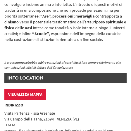
coinvolgere insieme anima e intelletto. L’intreccio di questi motivi si
tradurrà in una composizione che non procede per sezioni, ma per
priorità sotterranee:
“Are”, processioni; meraviglia
contrapposta a
cinismo
verso il potenziale trasformativo dell’arte;
riposo spirituale e
fisico delle oasi
intese come tonalità o isole interne ai singoli universi
creativi; e infine
“Scuole”
, espressione dell’impegno della curatrice
nella costruzione di istituzioni orientate a un fine sociale.
Il programma potrebbe subire variazioni, si consiglia di fare sempre riferimento alle
comunicazioni ufficiali diffuse dall'Organizzatore
INFO LOCATION
VISUALIZZA MAPPA
INDIRIZZO
Visita Partenza Fissa Arsenale
via Campo della Tana, 2169/F VENEZIA (VE)
ITALIA
Bar, ristorante, bookshop, infopoint, servizi igienici con