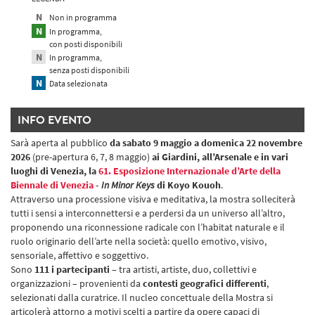
Non in programma
In programma,
con posti disponibili
In programma,
senza posti disponibili
Data selezionata
INFO EVENTO
Sarà aperta al pubblico
da sabato 9 maggio a domenica 22 novembre
2026
(pre-apertura 6, 7, 8 maggio)
ai Giardini, all’Arsenale e in vari
luoghi di Venezia, la
61. Esposizione Internazionale d’Arte della
Biennale di Venezia
-
In Minor Keys
di Koyo Kouoh
.
Attraverso una processione visiva e meditativa, la mostra solleciterà
tutti i sensi a interconnettersi e a perdersi da un universo all’altro,
proponendo una riconnessione radicale con l’habitat naturale e il
ruolo originario dell’arte nella società: quello emotivo, visivo,
sensoriale, affettivo e soggettivo.
Sono
111 i partecipanti
– tra artisti, artiste, duo, collettivi e
organizzazioni – provenienti da
contesti geografici differenti
,
selezionati dalla curatrice. Il nucleo concettuale della Mostra si
articolerà attorno a motivi scelti a partire da opere capaci di