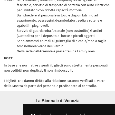
SERVIZI:
fasciatoio, servizio di trasporto di cortesia con auto elettriche
per i visitatori con ridotte capacità motorie.
Da richiedere al personale in loco e disponibili fino ad
esaurimento: passeggini, deambulatori, sedia a rotelle e
sgabellini pieghevoli.
Servizio di guardaroba Arsenale (non custodito) Giardini
(Custodito) per il deposito di borse e piccoli oggetti.
Sono ammessi animali al guinzaglio di piccola/media taglia
solo nellarea verde dei Giardini.
Nella sede dellArsenale è presente una Family area.
NOTE
In base alle normative vigenti i biglietti sono strettamente personali,
non cedibili, non duplicabili non rimborsabili.
I biglietti che danno diritto alla riduzione saranno verificati ai varchi
della Mostra da parte del personale predisposto al controllo.
La Biennale di Venezia
Ca' Giustinian, San Marco 1364/A
30124 Venezia