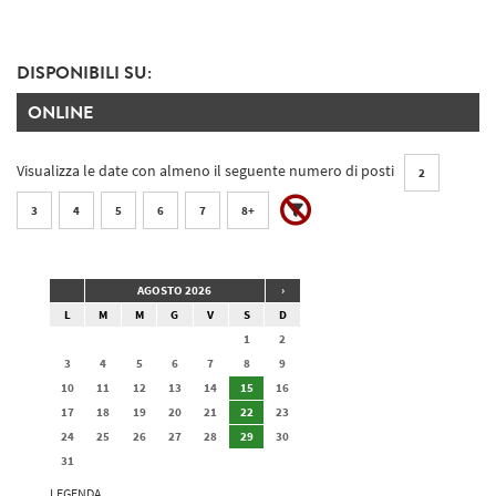
DISPONIBILI SU:
ONLINE
Visualizza le date con almeno il seguente numero di posti
2
3
4
5
6
7
8+
AGOSTO 2026
›
L
M
M
G
V
S
D
1
2
3
4
5
6
7
8
9
10
11
12
13
14
15
16
17
18
19
20
21
22
23
24
25
26
27
28
29
30
31
LEGENDA