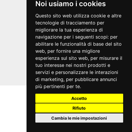
Credits
Noi usiamo i cookies
VIVATICKET S.p.A.
Questo sito web utilizza cookie e altre
Società a socio unico
tecnologie di tracciamento per
Via Antonio Canova 16/20
migliorare la tua esperienza di
40138 Bologna
navigazione per i seguenti scopi:
per
abilitare le funzionalità di base del sito
Condizioni generali
Guida al servizio
web
,
per fornire una migliore
Domande frequenti
esperienza sul sito web
,
per misurare il
Modalità di pagamento
tuo interesse nei nostri prodotti e
Assistenza
servizi e personalizzare le interazioni
Recupero prenotazioni
di marketing
,
per pubblicare annunci
Visualizza ricevuta
più pertinenti per te
.
Accetto
Rifiuto
Cambia le mie impostazioni