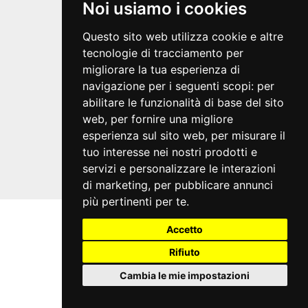
Credits
Noi usiamo i cookies
VIVATICKET S.p.A.
Questo sito web utilizza cookie e altre
Società a socio unico
tecnologie di tracciamento per
Via Antonio Canova 16/20
migliorare la tua esperienza di
40138 Bologna
navigazione per i seguenti scopi:
per
abilitare le funzionalità di base del sito
Condizioni generali
Guida al servizio
web
,
per fornire una migliore
Domande frequenti
esperienza sul sito web
,
per misurare il
Modalità di pagamento
tuo interesse nei nostri prodotti e
Assistenza
servizi e personalizzare le interazioni
Recupero prenotazioni
di marketing
,
per pubblicare annunci
Visualizza ricevuta
più pertinenti per te
.
Accetto
Rifiuto
Cambia le mie impostazioni