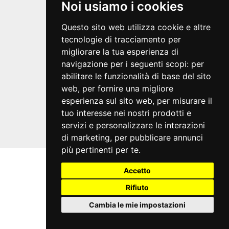
Credits
Noi usiamo i cookies
VIVATICKET S.p.A.
Questo sito web utilizza cookie e altre
Società a socio unico
tecnologie di tracciamento per
Via Antonio Canova 16/20
migliorare la tua esperienza di
40138 Bologna
navigazione per i seguenti scopi:
per
abilitare le funzionalità di base del sito
Condizioni generali
Guida al servizio
web
,
per fornire una migliore
Domande frequenti
esperienza sul sito web
,
per misurare il
Modalità di pagamento
tuo interesse nei nostri prodotti e
Assistenza
servizi e personalizzare le interazioni
Recupero prenotazioni
di marketing
,
per pubblicare annunci
Visualizza ricevuta
più pertinenti per te
.
Accetto
Rifiuto
Cambia le mie impostazioni